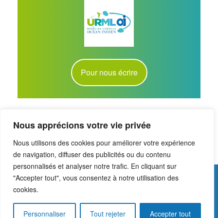
Pour nous écrire
Nous apprécions votre vie privée
Nous utilisons des cookies pour améliorer votre expérience
de navigation, diffuser des publicités ou du contenu
personnalisés et analyser notre trafic. En cliquant sur
"Accepter tout", vous consentez à notre utilisation des
cookies.
URML-OI_Union des médecins libéraux de l'océan indien
Personnaliser
Tout rejeter
Accepter tout
A
SiteOrigin
Theme